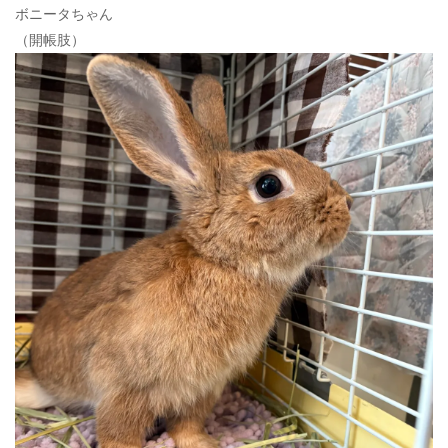
ボニータちゃん
（開帳肢）