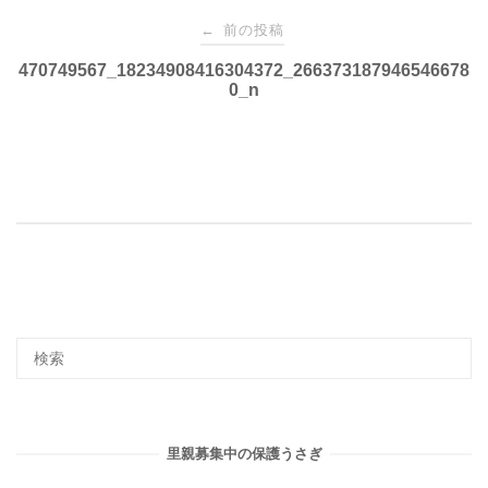
投
前の投稿
←
稿
470749567_18234908416304372_266373187946546678
0_n
ナ
ビ
ゲ
ー
シ
ョ
里親募集中の保護うさぎ
ン