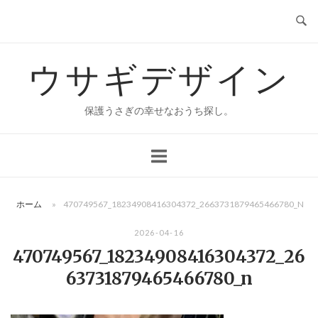
コ
ン
テ
ウサギデザイン
ン
ツ
へ
保護うさぎの幸せなおうち探し。
ス
キ
ッ
プ
ホーム
»
470749567_18234908416304372_2663731879465466780_N
2026-04-16
470749567_18234908416304372_26
63731879465466780_n