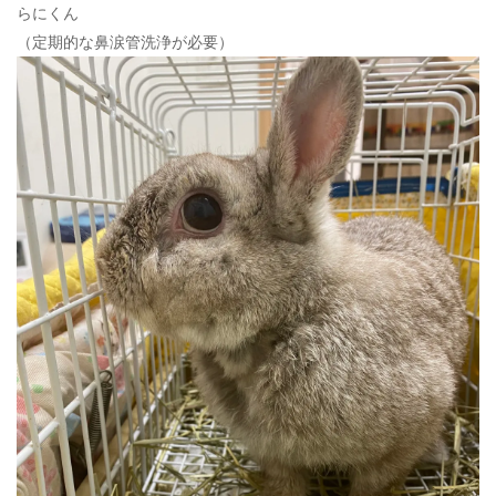
らにくん
（定期的な鼻涙管洗浄が必要）