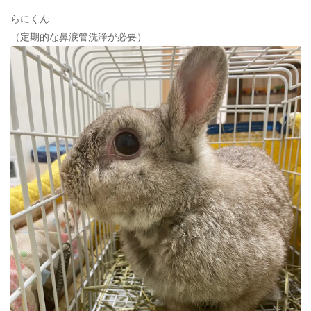
ン
らにくん
（定期的な鼻涙管洗浄が必要）