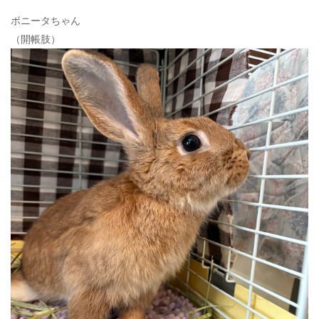
ボニータちゃん
（開帳肢）