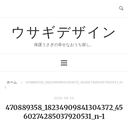
コ
ン
テ
ウサギデザイン
ン
ツ
へ
保護うさぎの幸せなおうち探し。
ス
キ
ッ
プ
ホーム
»
470889358_18234909841304372_4560274285037920531_N-
1
2026-04-16
470889358_18234909841304372_45
60274285037920531_n-1