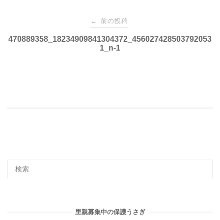
投
前の投稿
←
稿
470889358_18234909841304372_456027428503792053
1_n-1
ナ
ビ
ゲ
ー
シ
ョ
里親募集中の保護うさぎ