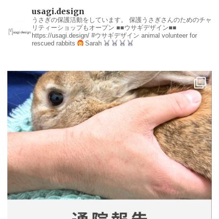
usagi.design
うさぎの保護活動をしています。
保護うさぎさんのためのチャ
リティーショップもオープン
■■ウサギデザイン■■
https://usagi.design/
#ウサギデザイン
animal volunteer for
rescued rabbits
Sarah