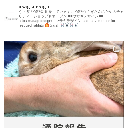
usagi.design
うさぎの保護活動をしています。
保護うさぎさんのためのチャ
リティーショップもオープン
■■ウサギデザイン■■
https://usagi.design/
#ウサギデザイン
animal volunteer for
rescued rabbits
Sarah