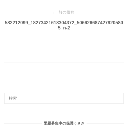
投
前の投稿
←
稿
582212099_18273421618304372_506626687427920580
5_n-2
ナ
ビ
ゲ
ー
シ
ョ
里親募集中の保護うさぎ