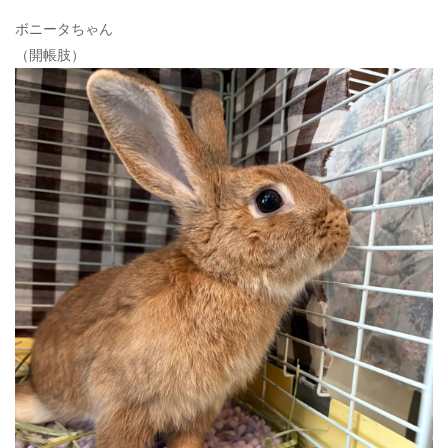
ボニータちゃん
（開帳肢）