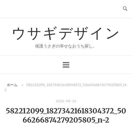
コ
ン
テ
ウサギデザイン
ン
ツ
へ
保護うさぎの幸せなおうち探し。
ス
キ
ッ
プ
ホーム
»
582212099_18273421618304372_5066266874279205805_N-
2
2026-04-16
582212099_18273421618304372_50
66266874279205805_n-2