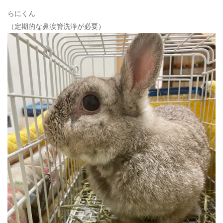
ン
らにくん
（定期的な鼻涙管洗浄が必要）