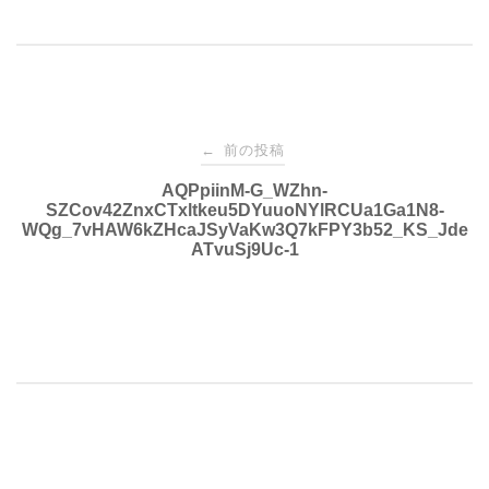
投
前の投稿
←
稿
AQPpiinM-G_WZhn-
SZCov42ZnxCTxltkeu5DYuuoNYlRCUa1Ga1N8-
WQg_7vHAW6kZHcaJSyVaKw3Q7kFPY3b52_KS_Jde
ナ
ATvuSj9Uc-1
ビ
ゲ
ー
シ