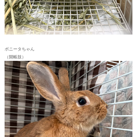
ボニータちゃん
（開帳肢）