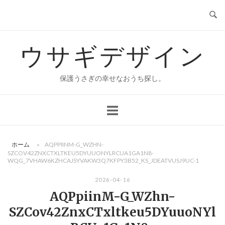
コ
ン
テ
ウサギデザイン
ン
ツ
へ
保護うさぎの幸せなおうち探し。
ス
キ
ッ
プ
ホーム
»
AQPPIINM-G_WZHN-
SZCOV42ZNXCTXLTKEU5DYUUONYLRCUA1GA1N8-
WQG_7VHAW6KZHCAJSYVAKW3Q7KFPY3B52_KS_JDEATVUSJ9UC-1
2026-04-16
AQPpiinM-G_WZhn-
SZCov42ZnxCTxltkeu5DYuuoNYl