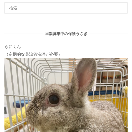
ョ
ン
里親募集中の保護うさぎ
らにくん
（定期的な鼻涙管洗浄が必要）