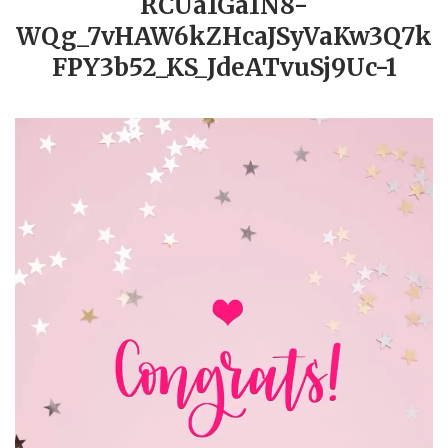
RCUa1Ga1N8-
WQg_7vHAW6kZHcaJSyVaKw3Q7k
FPY3b52_KS_JdeATvuSj9Uc-1
動
画
プ
レ
ー
ヤ
ー