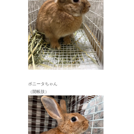
ボニータちゃん
（開帳肢）