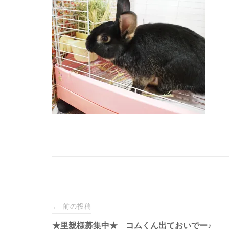
投
前の投稿
←
★里親様募集中★ コムくん出ておいでー♪