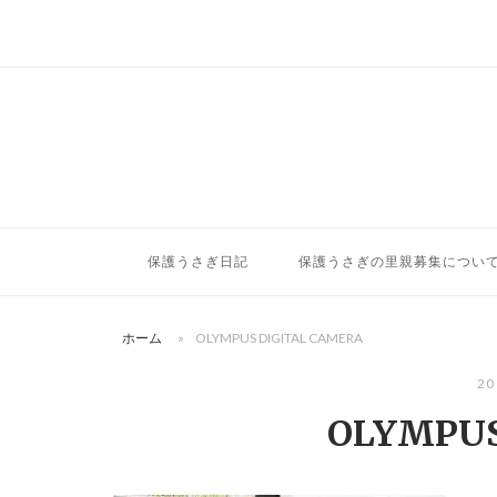
コ
ン
テ
ン
ツ
へ
ス
キ
ッ
保護うさぎ日記
保護うさぎの里親募集につい
プ
ホーム
»
OLYMPUS DIGITAL CAMERA
20
OLYMPUS