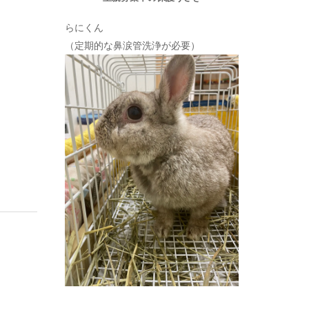
らにくん
（定期的な鼻涙管洗浄が必要）