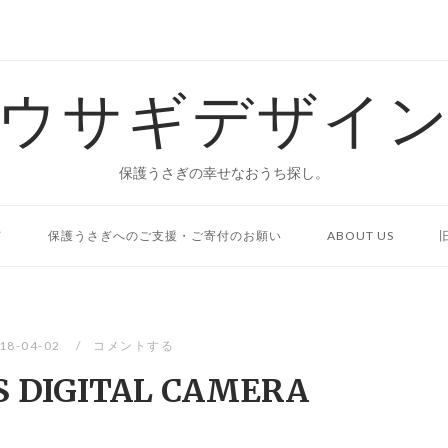
ウサギデザイ
保護うさぎの幸せなおうち探し。
て
保護うさぎへのご支援・ご寄付のお願い
ABOUT US
18-04-02
コメントする
 DIGITAL CAMERA