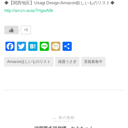
◆【関西地区】Usagi Design Amazon欲しいものリスト◆
http://amzn.asia/7HgwA8k
+5
F
T
H
Li
M
共
a
wi
at
n
ixi
有
Amazonほしいものリスト
保護うさぎ
里親募集中
c
tt
e
e
e
er
n
b
a
o
o
k
投
前の投稿
←