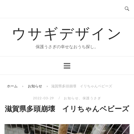
コ
ン
テ
ウサギデザイン
ン
ツ
へ
保護うさぎの幸せなおうち探し。
ス
キ
ッ
プ
ホーム
»
お知らせ
»
滋賀県多頭崩壊 イリちゃんベビーズ
2022-03-29
お知らせ
、
保護うさぎ
滋賀県多頭崩壊 イリちゃんベビーズ