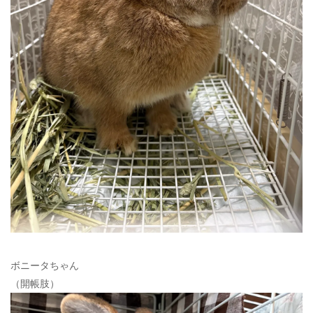
ボニータちゃん
（開帳肢）