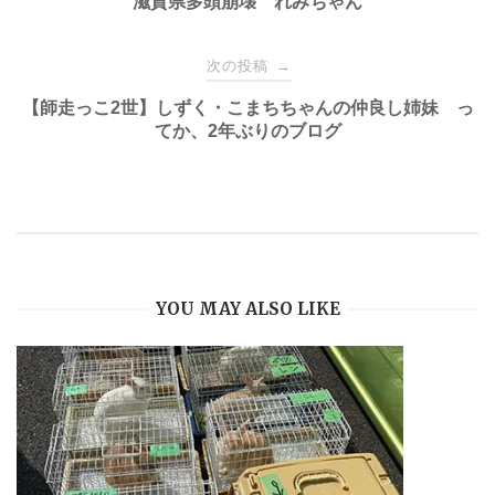
稿
滋賀県多頭崩壊 れみちゃん
ナ
次の投稿
→
【師走っこ2世】しずく・こまちちゃんの仲良し姉妹 っ
ビ
てか、2年ぶりのブログ
ゲ
ー
シ
YOU MAY ALSO LIKE
ョ
ン