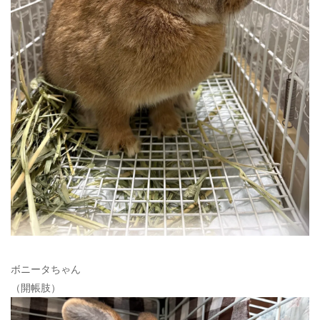
ボニータちゃん
（開帳肢）