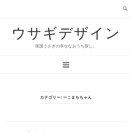
コ
ン
テ
ウサギデザイン
ン
ツ
へ
保護うさぎの幸せなおうち探し。
ス
キ
ッ
プ
カテゴリー:
ーこまちちゃん