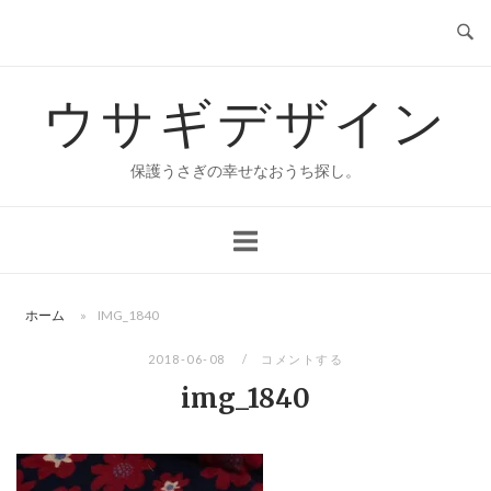
コ
ン
テ
ウサギデザイン
ン
ツ
へ
保護うさぎの幸せなおうち探し。
ス
キ
ッ
プ
ホーム
»
IMG_1840
2018-06-08
コメントする
img_1840