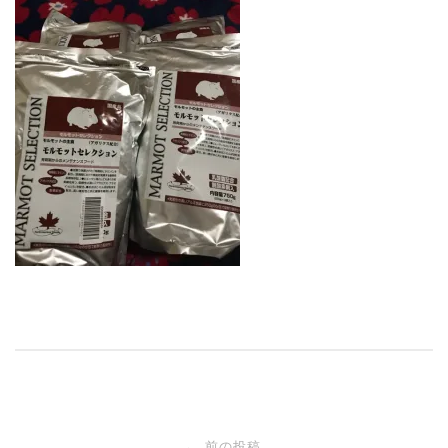
投
前の投稿
←