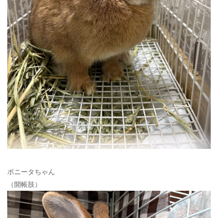
ボニータちゃん
（開帳肢）