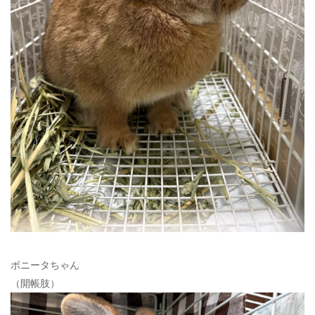
ボニータちゃん
（開帳肢）