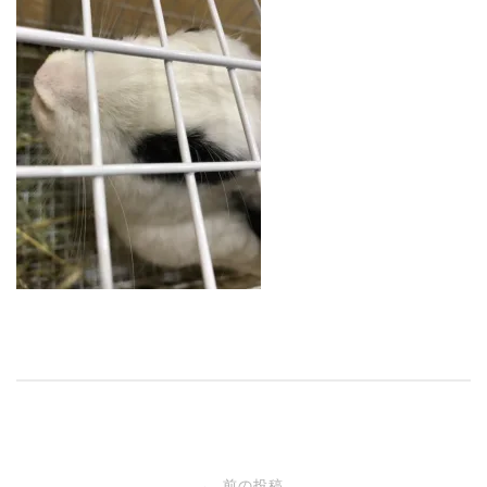
投
前の投稿
←