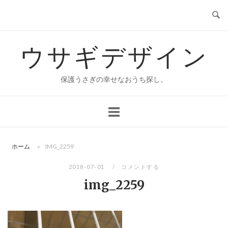
コ
ン
テ
ウサギデザイン
ン
ツ
へ
保護うさぎの幸せなおうち探し。
ス
キ
ッ
プ
ホーム
»
IMG_2259
2018-07-01
コメントする
img_2259