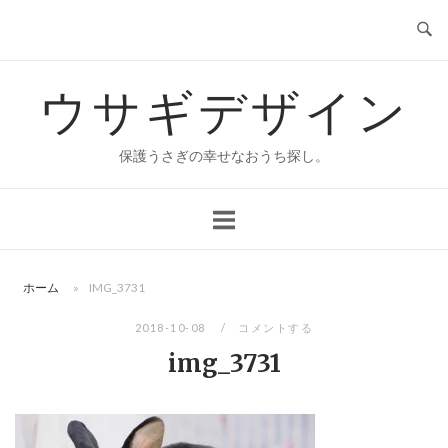
コ
ン
テ
ウサギデザイン
ン
ツ
へ
保護うさぎの幸せなおうち探し。
ス
キ
ッ
プ
ホーム
»
IMG_3731
2018-10-08
コメントする
img_3731