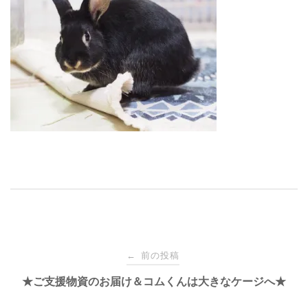
投
前の投稿
←
稿
★ご支援物資のお届け＆コムくんは大きなケージへ★