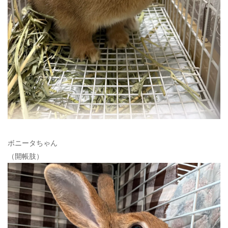
ボニータちゃん
（開帳肢）