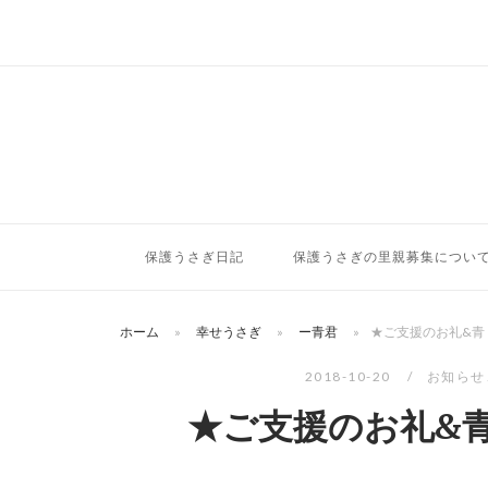
コ
ン
テ
ン
ツ
へ
ス
キ
ッ
保護うさぎ日記
保護うさぎの里親募集につい
プ
ホーム
»
幸せうさぎ
»
ー青君
»
★ご支援のお礼&青
2018-10-20
お知らせ
★ご支援のお礼&