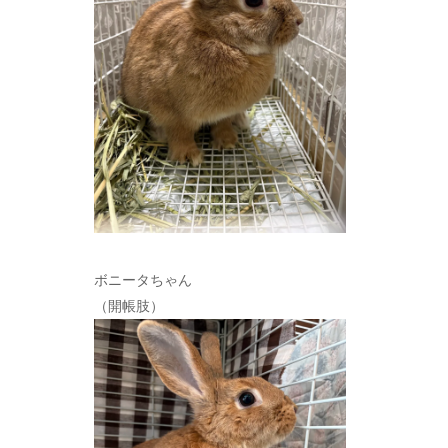
ボニータちゃん
（開帳肢）