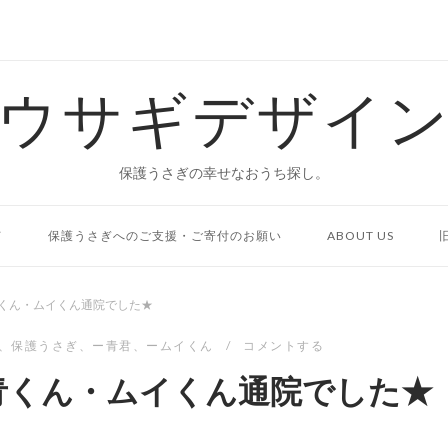
ウサギデザイ
保護うさぎの幸せなおうち探し。
て
保護うさぎへのご支援・ご寄付のお願い
ABOUT US
くん・ムイくん通院でした★
、
保護うさぎ
、
ー青君
、
ームイくん
コメントする
青くん・ムイくん通院でした★