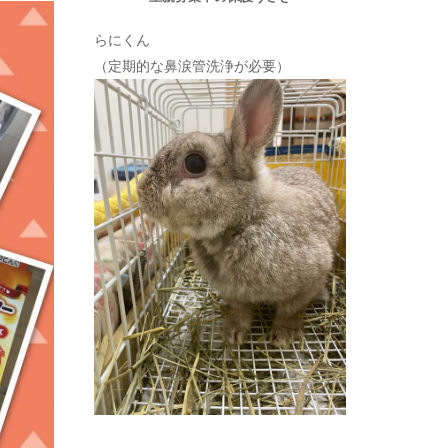
らにくん
（定期的な鼻涙管洗浄が必要）