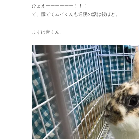
ひょえーーーーーー！！！
で、慌ててムイくんも通院の話は後ほど。
まずは青くん。