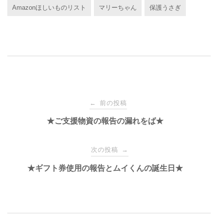
Amazonほしいものリスト
マリーちゃん
保護うさぎ
c
tt
e
e
e
er
n
b
a
o
o
k
投
前の投稿
←
稿
★ご支援物資の報告の漏れをば★
ナ
次の投稿
→
★ギフト券使用の報告とムイくんの誕生日★
ビ
ゲ