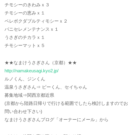
チモシーのきわみｘ３
チモシーの恵みｘ１
ペレボクダブルティモシーｘ２
バニセレメンテナンスｘ１
うさぎのチカラｘ１
チモシーマットｘ５
★★なまけうさぎさん（京都）★★
http://namakeusagi.kyo2.jp/
ルノくん、ジンくん
温泉うさぎさん⇒ ビーくん、セイちゃん
募集地域⇒関西京都近県
(京都から陸路日帰りで行ける範囲でしたら検討しますのでお
問い合わせ下さい)
なまけうさぎさんブログ「オーナーにメール」から