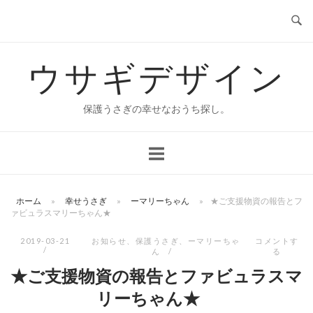
コ
ン
テ
ウサギデザイン
ン
ツ
へ
保護うさぎの幸せなおうち探し。
ス
キ
ッ
プ
ホーム
»
幸せうさぎ
»
ーマリーちゃん
»
★ご支援物資の報告とフ
ァビュラスマリーちゃん★
2019-03-21
お知らせ
、
保護うさぎ
、
ーマリーちゃ
コメントす
ん
る
★ご支援物資の報告とファビュラスマ
リーちゃん★