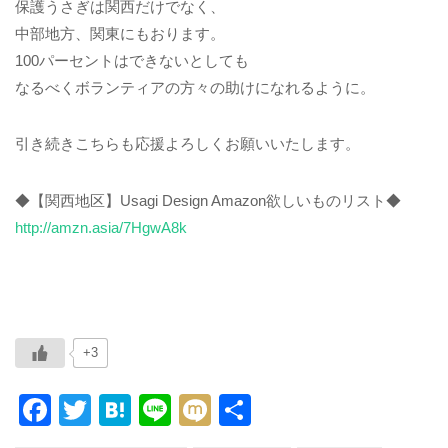
保護うさぎは関西だけでなく、
中部地方、関東にもおります。
100パーセントはできないとしても
なるべくボランティアの方々の助けになれるように。
引き続きこちらも応援よろしくお願いいたします。
◆【関西地区】Usagi Design Amazon欲しいものリスト◆
http://amzn.asia/7HgwA8k
+3
F
T
H
Li
M
共
a
wi
at
n
ixi
有