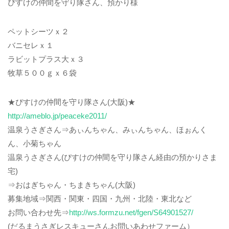
ぴすけの仲間を守り隊さん、預かり様
ペットシーツｘ２
バニセレｘ１
ラビットプラス大ｘ３
牧草５００ｇｘ６袋
★ぴすけの仲間を守り隊さん(大阪)★
http://ameblo.jp/peaceke2011/
温泉うさぎさん⇒あぃんちゃん、みぃんちゃん、ほぉんく
ん、小菊ちゃん
温泉うさぎさん(ぴすけの仲間を守り隊さん経由の預かりさま
宅)
⇒おはぎちゃん・ちまきちゃん(大阪)
募集地域⇒関西・関東・四国・九州・北陸・東北など
お問い合わせ先⇒
http://ws.formzu.net/fgen/S64901527/
(だるまうさぎレスキューさんお問いあわせファーム）