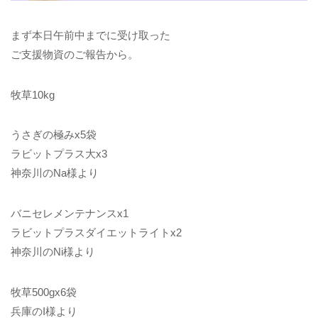
まず本日午前中までに受け取った
ご支援物資のご報告から。
牧草10kg
うさぎの極みx5袋
ラビットプラス大x3
神奈川のNa様より
バニセレメンテナンスx1
ラビットプラスダイエットライトx2
神奈川のNi様より
牧草500gx6袋
兵庫のI様より