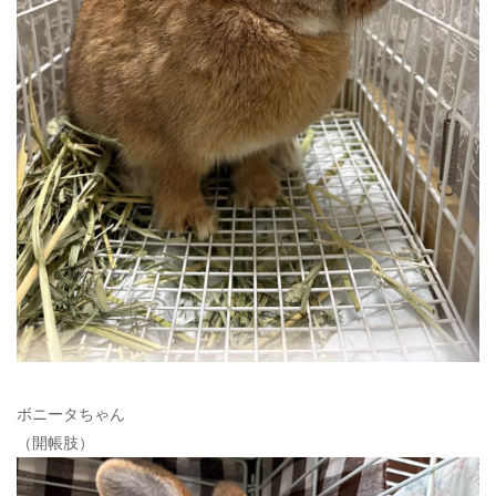
ボニータちゃん
（開帳肢）