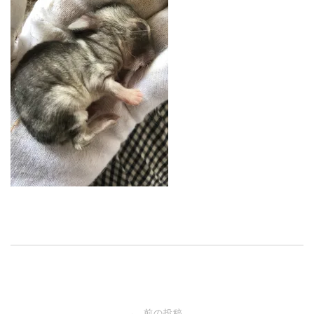
投
前の投稿
←