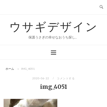
コ
ン
テ
ウサギデザイン
ン
ツ
へ
保護うさぎの幸せなおうち探し。
ス
キ
ッ
プ
ホーム
»
IMG_4051
2020-06-22
コメントする
img_4051