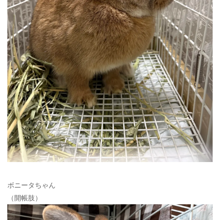
ボニータちゃん
（開帳肢）