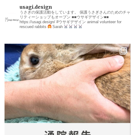
usagi.design
うさぎの保護活動をしています。
保護うさぎさんのためのチャ
リティーショップもオープン
■■ウサギデザイン■■
https://usagi.design/
#ウサギデザイン
animal volunteer for
rescued rabbits
Sarah