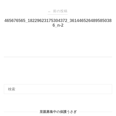
投
前の投稿
←
稿
465676565_18229623175304372_361446526489585038
6_n-2
ナ
ビ
ゲ
ー
シ
ョ
里親募集中の保護うさぎ