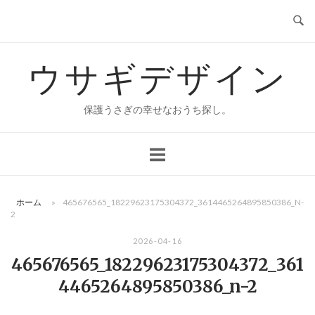
コ
ン
テ
ウサギデザイン
ン
ツ
へ
保護うさぎの幸せなおうち探し。
ス
キ
ッ
プ
ホーム
»
465676565_18229623175304372_3614465264895850386_N-
2
2026-04-16
465676565_18229623175304372_361
4465264895850386_n-2