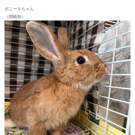
ボニータちゃん
（開帳肢）