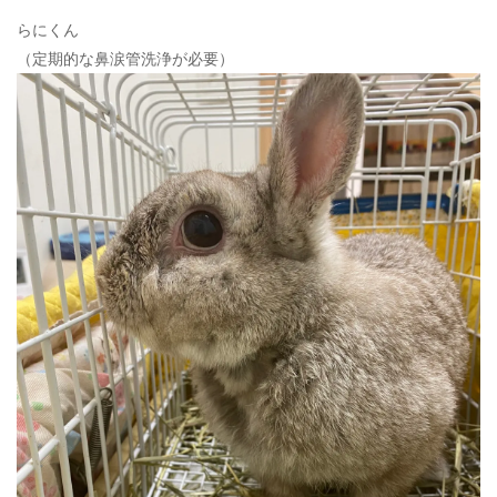
ン
らにくん
（定期的な鼻涙管洗浄が必要）