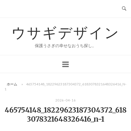
コ
ン
テ
ウサギデザイン
ン
ツ
へ
保護うさぎの幸せなおうち探し。
ス
キ
ッ
プ
ホーム
»
465754148_18229623187304372_6183078321648326416_N-
1
2026-04-16
465754148_18229623187304372_618
3078321648326416_n-1