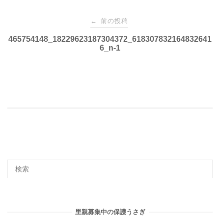
投
前の投稿
←
稿
465754148_18229623187304372_618307832164832641
6_n-1
ナ
ビ
ゲ
ー
シ
ョ
里親募集中の保護うさぎ