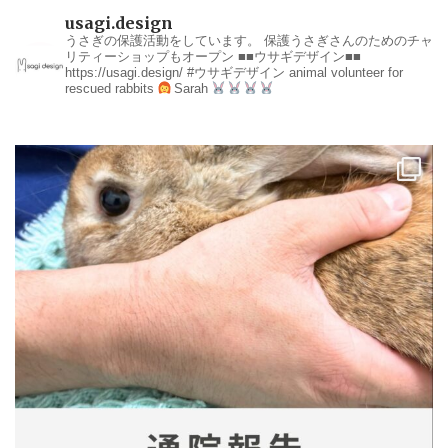
usagi.design
うさぎの保護活動をしています。
保護うさぎさんのためのチャ
リティーショップもオープン
■■ウサギデザイン■■
https://usagi.design/
#ウサギデザイン
animal volunteer for
rescued rabbits
Sarah