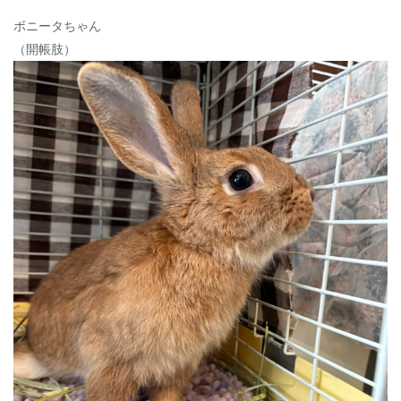
ボニータちゃん
（開帳肢）