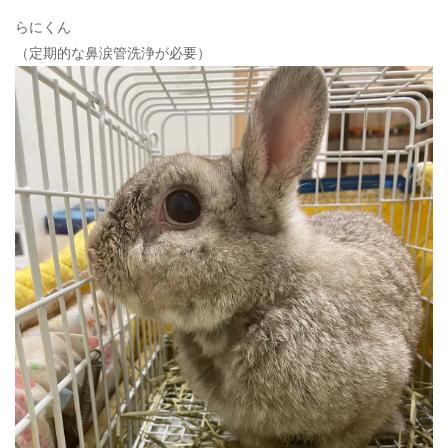
ン
らにくん
（定期的な鼻涙管洗浄が必要）