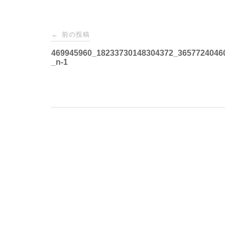
投
前の投稿
←
稿
469945960_18233730148304372_3657724046
_n-1
ナ
ビ
ゲ
ー
シ
ョ