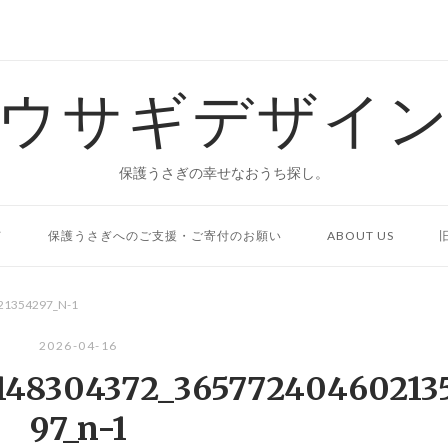
ウサギデザイ
保護うさぎの幸せなおうち探し。
て
保護うさぎへのご支援・ご寄付のお願い
ABOUT US
21354297_N-1
2026-04-16
148304372_36577240460213
97_n-1