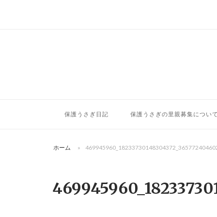
コ
ン
テ
ン
ツ
へ
ス
キ
ッ
保護うさぎ日記
保護うさぎの里親募集につい
プ
ホーム
»
469945960_18233730148304372_36577240460
469945960_18233730