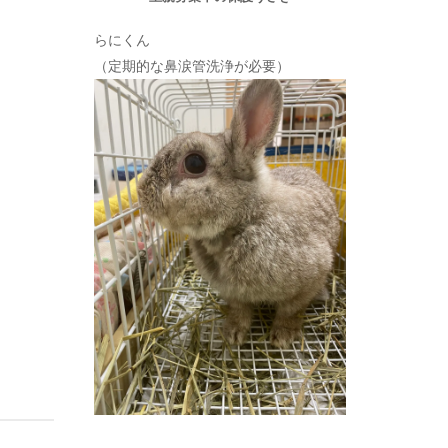
らにくん
（定期的な鼻涙管洗浄が必要）