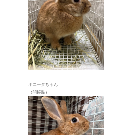
ボニータちゃん
（開帳肢）