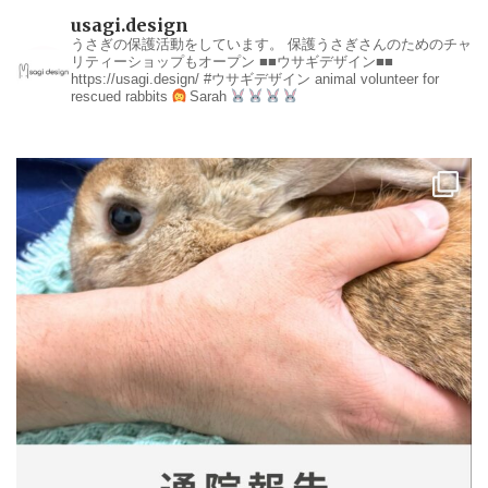
usagi.design
うさぎの保護活動をしています。
保護うさぎさんのためのチャ
リティーショップもオープン
■■ウサギデザイン■■
https://usagi.design/
#ウサギデザイン
animal volunteer for
rescued rabbits
Sarah