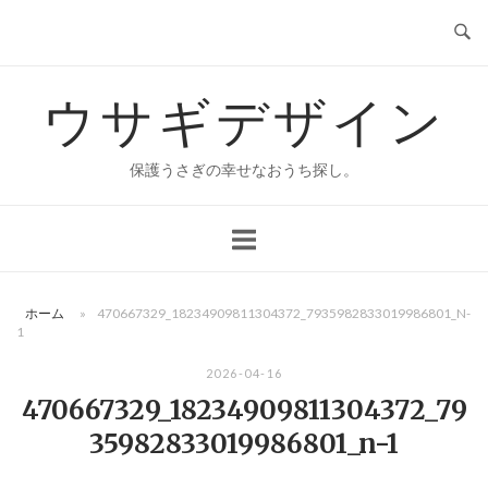
コ
ン
テ
ウサギデザイン
ン
ツ
へ
保護うさぎの幸せなおうち探し。
ス
キ
ッ
プ
ホーム
»
470667329_18234909811304372_7935982833019986801_N-
1
2026-04-16
470667329_18234909811304372_79
35982833019986801_n-1