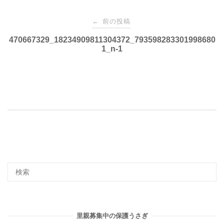
投
前の投稿
←
稿
470667329_18234909811304372_793598283301998680
1_n-1
ナ
ビ
ゲ
ー
シ
ョ
里親募集中の保護うさぎ