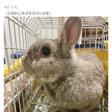
ン
らにくん
（定期的な鼻涙管洗浄が必要）