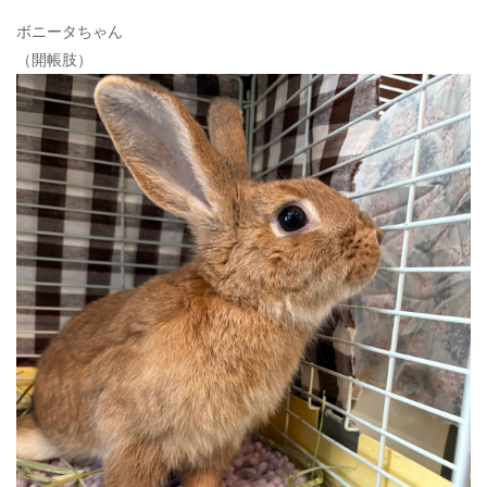
ボニータちゃん
（開帳肢）