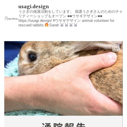
usagi.design
うさぎの保護活動をしています。
保護うさぎさんのためのチャ
リティーショップもオープン
■■ウサギデザイン■■
https://usagi.design/
#ウサギデザイン
animal volunteer for
rescued rabbits
Sarah