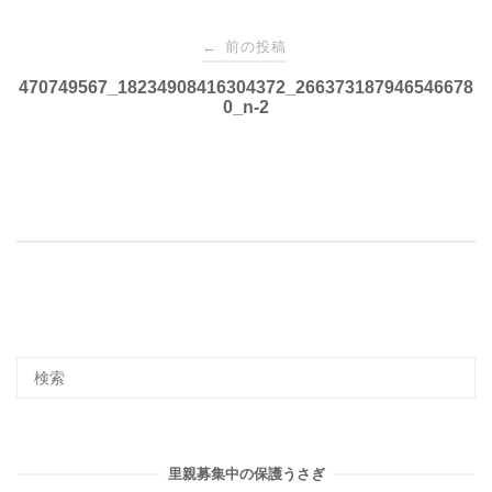
投
前の投稿
←
稿
470749567_18234908416304372_266373187946546678
0_n-2
ナ
ビ
ゲ
ー
シ
ョ
里親募集中の保護うさぎ