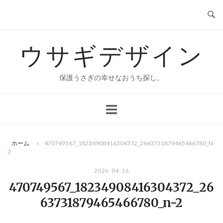
コ
ン
テ
ウサギデザイン
ン
ツ
へ
保護うさぎの幸せなおうち探し。
ス
キ
ッ
プ
ホーム
»
470749567_18234908416304372_2663731879465466780_N-
2
2026-04-16
470749567_18234908416304372_26
63731879465466780_n-2