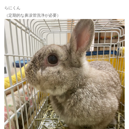
ン
らにくん
（定期的な鼻涙管洗浄が必要）