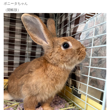
ボニータちゃん
（開帳肢）