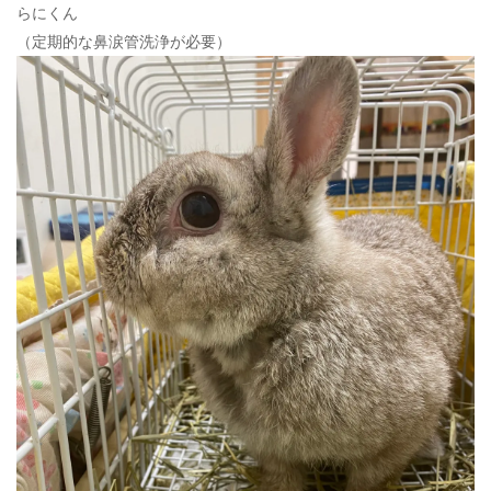
らにくん
（定期的な鼻涙管洗浄が必要）