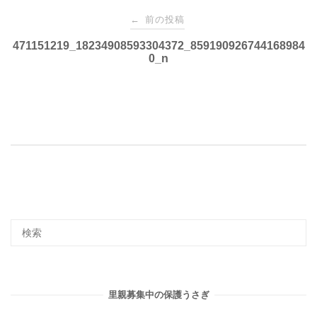
投
前の投稿
←
稿
471151219_18234908593304372_859190926744168984
0_n
ナ
ビ
ゲ
ー
シ
ョ
里親募集中の保護うさぎ
ン