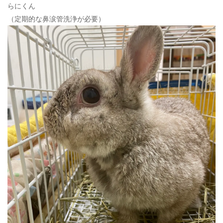
らにくん
（定期的な鼻涙管洗浄が必要）