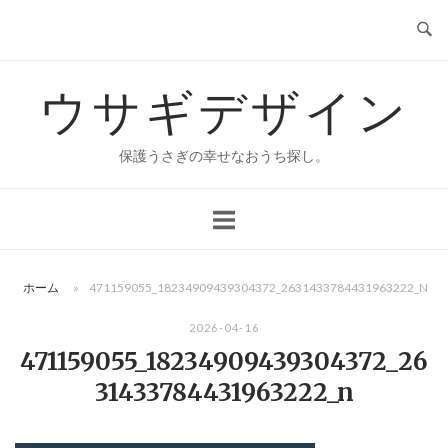
コ
ン
テ
ウサギデザイン
ン
ツ
へ
保護うさぎの幸せなおうち探し。
ス
キ
ッ
プ
ホーム
»
471159055_18234909439304372_2631433784431963222_N
2026-04-16
471159055_18234909439304372_26
31433784431963222_n