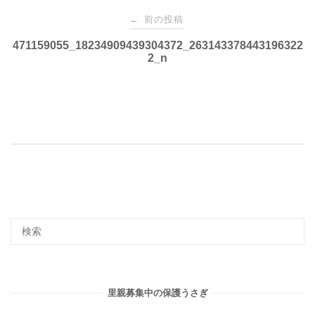
投
前の投稿
←
稿
471159055_18234909439304372_263143378443196322
2_n
ナ
ビ
ゲ
ー
シ
ョ
里親募集中の保護うさぎ
ン