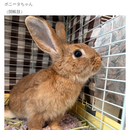
ボニータちゃん
（開帳肢）