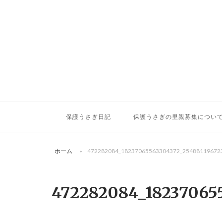
コ
ン
テ
ン
ツ
へ
ス
キ
ッ
保護うさぎ日記
保護うさぎの里親募集につい
プ
ホーム
»
472282084_18237065563304372_25488119672
472282084_18237065