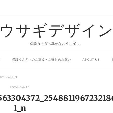
ウサギデザイ
保護うさぎの幸せなおうち探し。
て
保護うさぎへのご支援・ご寄付のお願い
ABOUT US
32186641_N
2026-04-16
563304372_254881196723218
1_n