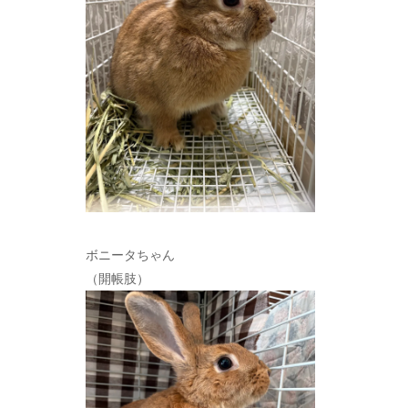
ボニータちゃん
（開帳肢）