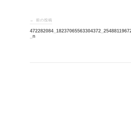
投
前の投稿
←
稿
472282084_18237065563304372_2548811967
_n
ナ
ビ
ゲ
ー
シ
ョ