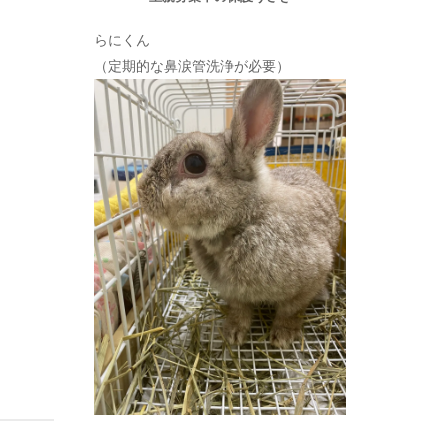
らにくん
（定期的な鼻涙管洗浄が必要）