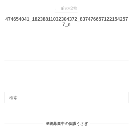
投
前の投稿
←
稿
474654041_18238811032304372_837476657122154257
7_n
ナ
ビ
ゲ
ー
シ
ョ
里親募集中の保護うさぎ
ン