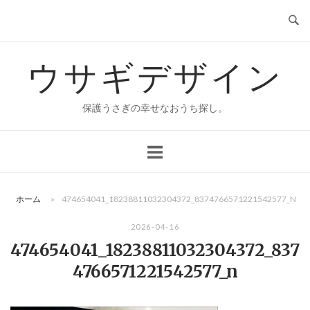
コ
ン
テ
ウサギデザイン
ン
ツ
へ
保護うさぎの幸せなおうち探し。
ス
キ
ッ
プ
ホーム
»
474654041_18238811032304372_8374766571221542577_N
2026-04-16
474654041_18238811032304372_837
4766571221542577_n