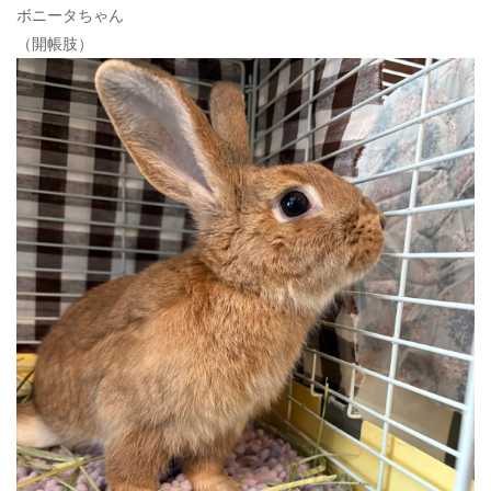
ボニータちゃん
（開帳肢）