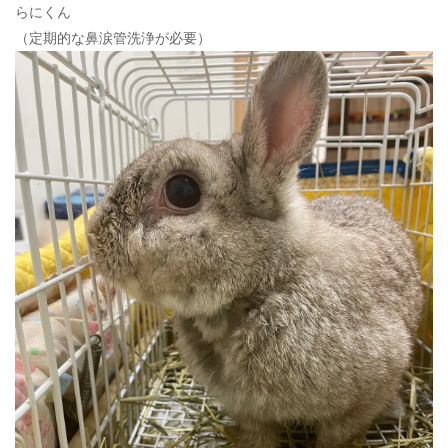
らにくん
（定期的な鼻涙管洗浄が必要）