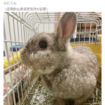
らにくん
（定期的な鼻涙管洗浄が必要）