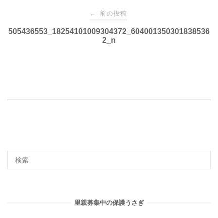
投
前の投稿
←
稿
505436553_18254101009304372_604001350301838536
2_n
ナ
ビ
ゲ
ー
シ
ョ
里親募集中の保護うさぎ
ン