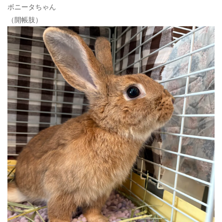
ボニータちゃん
（開帳肢）