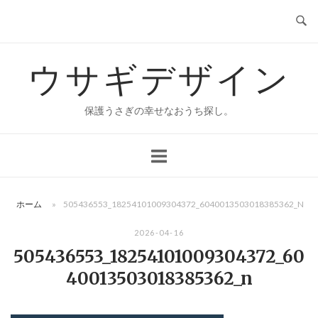
コ
ン
テ
ウサギデザイン
ン
ツ
へ
保護うさぎの幸せなおうち探し。
ス
キ
ッ
プ
ホーム
»
505436553_18254101009304372_6040013503018385362_N
2026-04-16
505436553_18254101009304372_60
40013503018385362_n