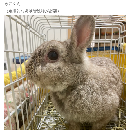
らにくん
（定期的な鼻涙管洗浄が必要）