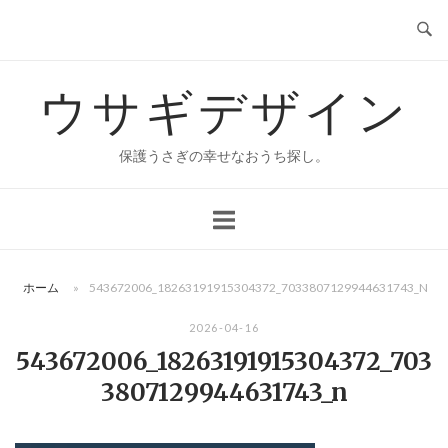
コ
ン
テ
ウサギデザイン
ン
ツ
へ
保護うさぎの幸せなおうち探し。
ス
キ
ッ
プ
ホーム
»
543672006_18263191915304372_7033807129944631743_N
2026-04-16
543672006_18263191915304372_703
3807129944631743_n