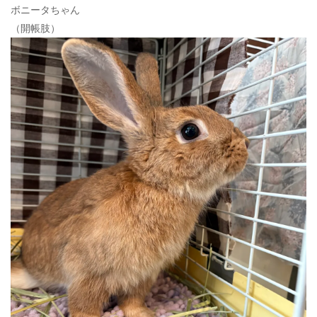
ボニータちゃん
（開帳肢）