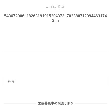
投
前の投稿
←
稿
543672006_18263191915304372_703380712994463174
3_n
ナ
ビ
ゲ
ー
シ
ョ
里親募集中の保護うさぎ
ン