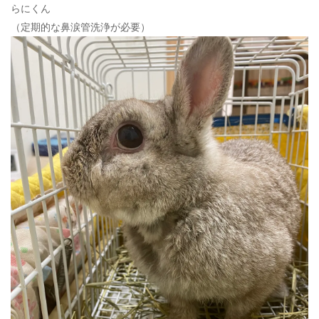
らにくん
（定期的な鼻涙管洗浄が必要）