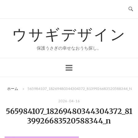
コ
ン
テ
ウサギデザイン
ン
ツ
へ
保護うさぎの幸せなおうち探し。
ス
キ
ッ
プ
ホーム
»
565984107_18269480344304372_8139926683520588344_N
2026-04-16
565984107_18269480344304372_81
39926683520588344_n