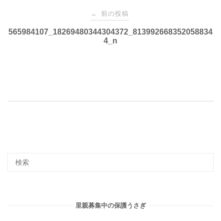
投
前の投稿
←
稿
565984107_18269480344304372_813992668352058834
4_n
ナ
ビ
ゲ
ー
シ
ョ
里親募集中の保護うさぎ
ン