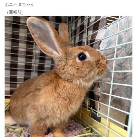
ボニータちゃん
（開帳肢）