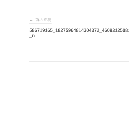
投
前の投稿
←
稿
586719165_18275964814304372_4609312508
_n
ナ
ビ
ゲ
ー
シ
ョ