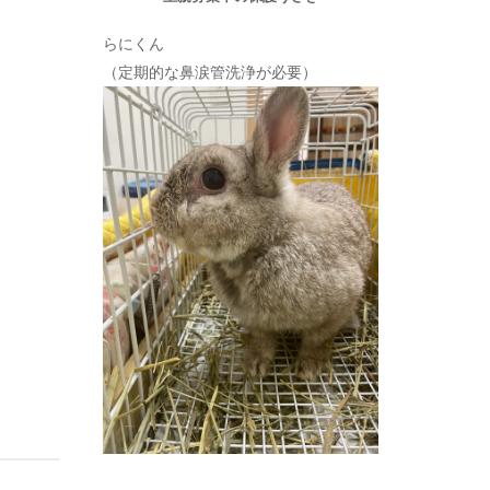
らにくん
（定期的な鼻涙管洗浄が必要）