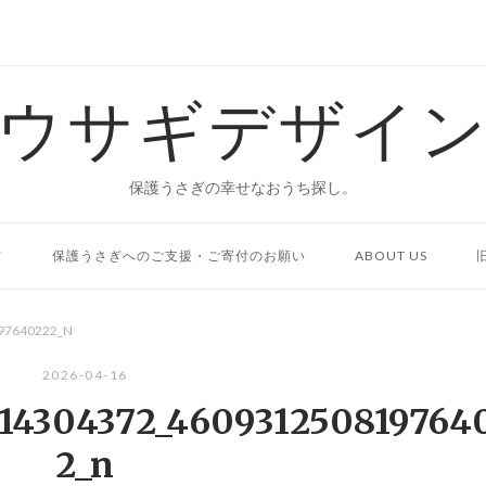
ウサギデザイ
保護うさぎの幸せなおうち探し。
て
保護うさぎへのご支援・ご寄付のお願い
ABOUT US
97640222_N
2026-04-16
814304372_460931250819764
2_n