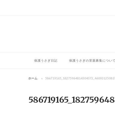
コ
ン
テ
ン
ツ
へ
ス
キ
ッ
保護うさぎ日記
保護うさぎの里親募集につい
プ
ホーム
»
586719165_18275964814304372_46093125081
586719165_18275964