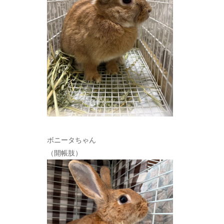
ボニータちゃん
（開帳肢）