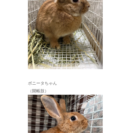
ボニータちゃん
（開帳肢）