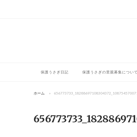
コ
ン
テ
ン
ツ
へ
ス
キ
ッ
保護うさぎ日記
保護うさぎの里親募集につい
プ
ホーム
»
656773733_18288697108304372_10875457007
656773733_18288697