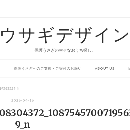
ウサギデザイ
保護うさぎの幸せなおうち探し。
て
保護うさぎへのご支援・ご寄付のお願い
ABOUT US
19563529_N
2026-04-16
108304372_108754570071956
9_n