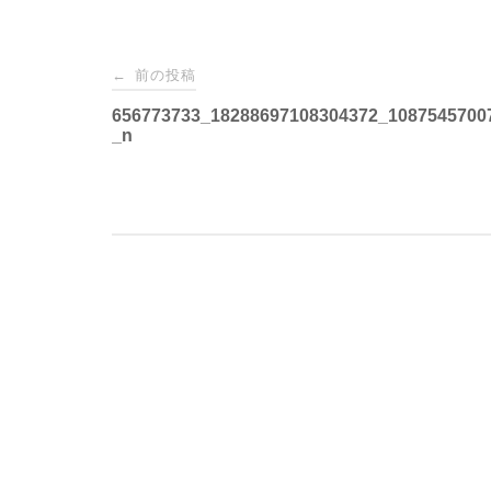
投
前の投稿
←
稿
656773733_18288697108304372_1087545700
_n
ナ
ビ
ゲ
ー
シ
ョ