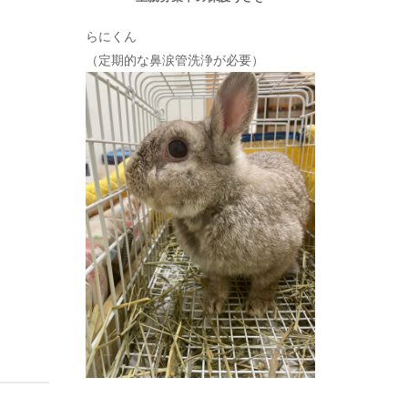
らにくん
（定期的な鼻涙管洗浄が必要）