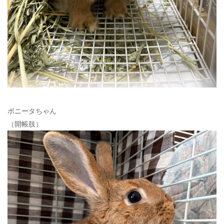
ボニータちゃん
（開帳肢）