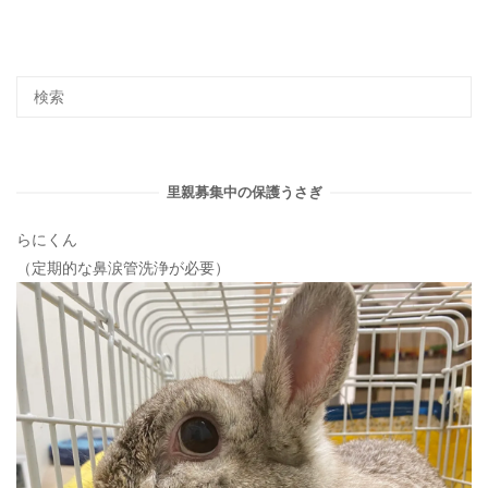
ー
シ
ョ
ン
里親募集中の保護うさぎ
らにくん
（定期的な鼻涙管洗浄が必要）