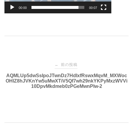
00:00
00:07
投
前の投稿
←
稿
AQMLUp5dwSsIpoJTwnDz7HdIxfRswxMqvM_MXWoc
OHlZ8hJVKnYw5uMwXTiV5Qf7wh29nkYKPyMxzWVVi
10DpvMkdmeb0zPGeMwnPlw-2
ナ
ビ
ゲ