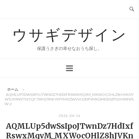
コ
ン
テ
ウサギデザイン
ン
ツ
へ
保護うさぎの幸せなおうち探し。
ス
キ
ッ
プ
ホーム
»
AQMLUP5DWSSIPOJTWNDZ7HDIXFRSWXMQVM_MXWOCOHLZ8HJVKNY
W5UMWXTIV5QF7WH29NKYKPYMXZWVVI10DPVMKDMEB0ZPGEMWNPL
W-2
2026-04-16
AQMLUp5dwSsIpoJTwnDz7HdIxf
RswxMqvM_MXWocOHlZ8hJVKn