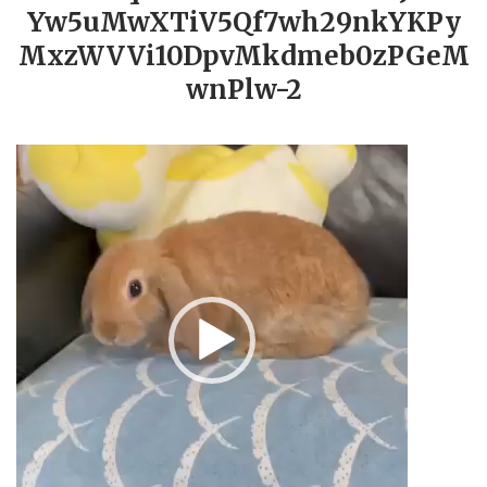
Yw5uMwXTiV5Qf7wh29nkYKPy
MxzWVVi10DpvMkdmeb0zPGeM
wnPlw-2
動
画
プ
レ
ー
ヤ
ー