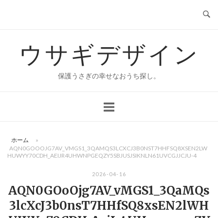
コ
ン
テ
ウサギデザイン
ン
ツ
へ
保護うさぎの幸せなおうち探し。
ス
キ
ッ
プ
ホーム
»
AQN0GOOOJG7AV_VMGS1_3QAMQS3LCXCJ3B0NST7HHFSQ8XSEN2LW
HUWYY70CDH_AEIJR4UHWNPGEQZY5SBJUSJSIKNLN61UVCGJJCJU-4
2026-04-16
AQN0GOoOjg7AV_vMGS1_3QaMQs
3lcXcJ3b0nsT7HHfSQ8xsEN2lWH