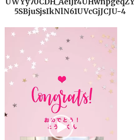
UWYy70CDH_AeiJr4UHwnpgeqZY
5SBjuSjsIkNlN61UVcGjJCJU-4
動
画
プ
レ
ー
ヤ
ー