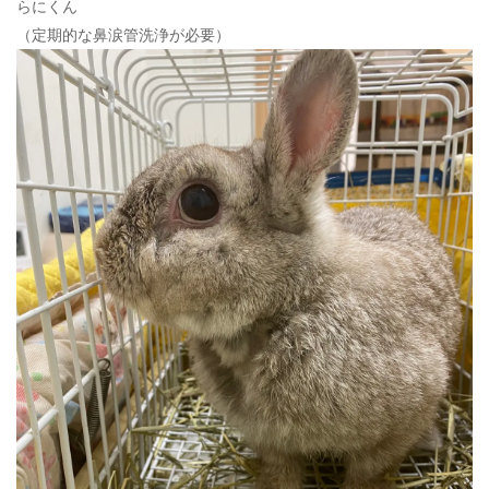
らにくん
（定期的な鼻涙管洗浄が必要）