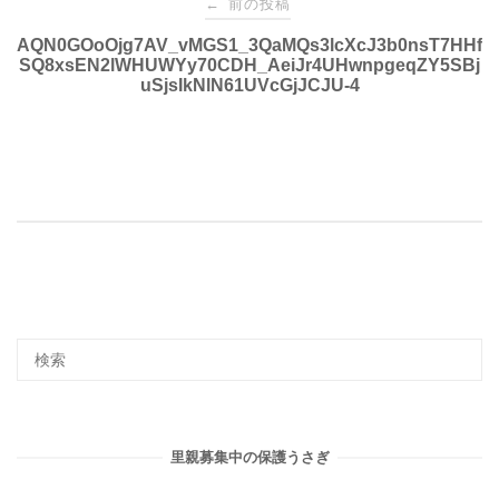
前の投稿
←
稿
AQN0GOoOjg7AV_vMGS1_3QaMQs3lcXcJ3b0nsT7HHf
SQ8xsEN2lWHUWYy70CDH_AeiJr4UHwnpgeqZY5SBj
uSjsIkNlN61UVcGjJCJU-4
ナ
ビ
ゲ
ー
シ
ョ
ン
里親募集中の保護うさぎ