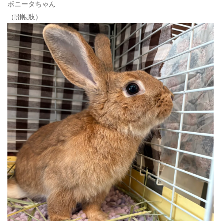
ボニータちゃん
（開帳肢）