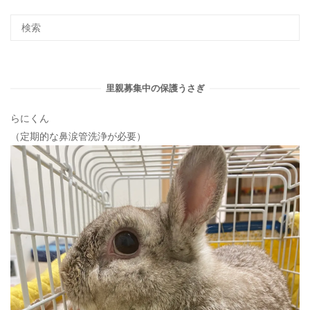
シ
ョ
ン
里親募集中の保護うさぎ
らにくん
（定期的な鼻涙管洗浄が必要）