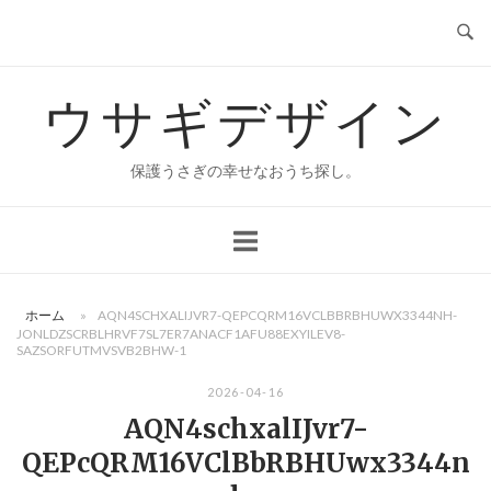
コ
ン
テ
ウサギデザイン
ン
ツ
へ
保護うさぎの幸せなおうち探し。
ス
キ
ッ
プ
ホーム
»
AQN4SCHXALIJVR7-QEPCQRM16VCLBBRBHUWX3344NH-
JONLDZSCRBLHRVF7SL7ER7ANACF1AFU88EXYILEV8-
SAZSORFUTMVSVB2BHW-1
2026-04-16
AQN4schxalIJvr7-
QEPcQRM16VClBbRBHUwx3344n