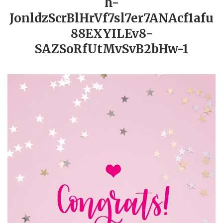
h-
JonldzScrBlHrVf7sl7er7ANAcf1afu
88EXYILEv8-
SAZSoRfUtMvSvB2bHw-1
動
画
プ
レ
ー
ヤ
ー