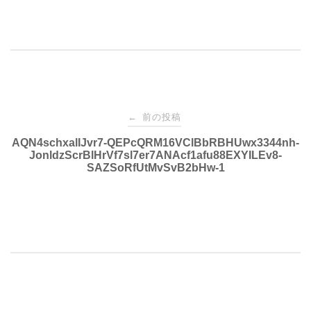
投
前の投稿
←
稿
AQN4schxalIJvr7-QEPcQRM16VClBbRBHUwx3344nh-
JonldzScrBlHrVf7sl7er7ANAcf1afu88EXYILEv8-
SAZSoRfUtMvSvB2bHw-1
ナ
ビ
ゲ
ー