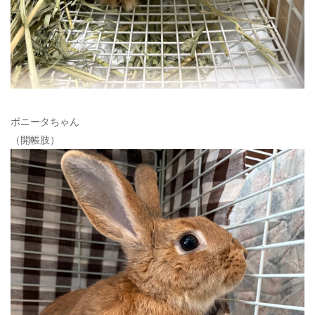
ボニータちゃん
（開帳肢）