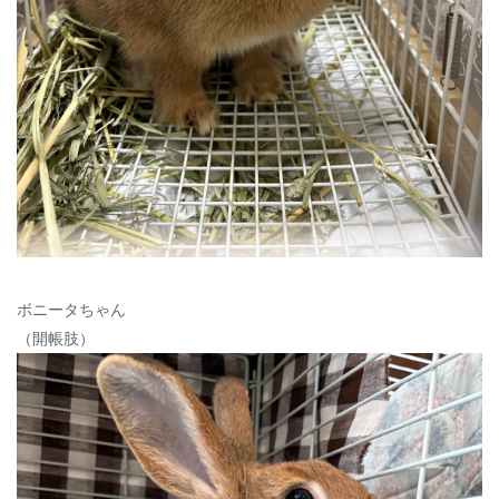
ボニータちゃん
（開帳肢）