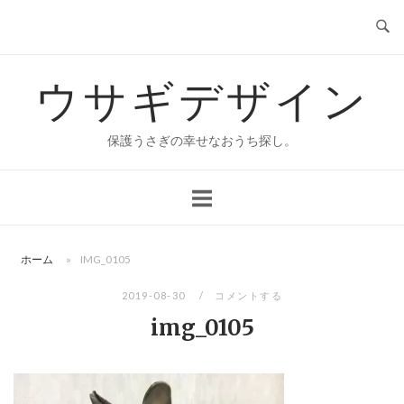
コ
ン
テ
ウサギデザイン
ン
ツ
へ
保護うさぎの幸せなおうち探し。
ス
キ
ッ
プ
ホーム
»
IMG_0105
2019-08-30
コメントする
img_0105