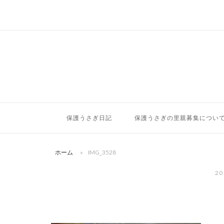
コ
ン
テ
ン
ツ
へ
ス
キ
ッ
保護うさぎ日記
保護うさぎの里親募集につい
プ
ホーム
»
IMG_3528
20