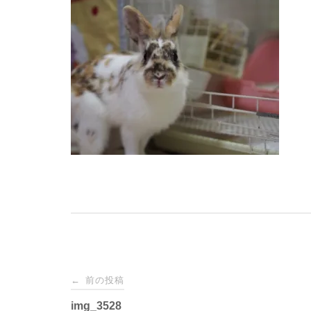
投
前の投稿
←
img_3528