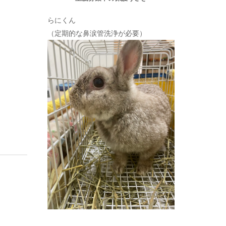
らにくん
（定期的な鼻涙管洗浄が必要）