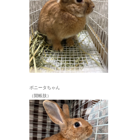
ボニータちゃん
（開帳肢）