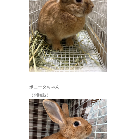
ボニータちゃん
（開帳肢）