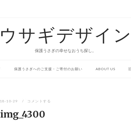
ウサギデザイ
保護うさぎの幸せなおうち探し。
て
保護うさぎへのご支援・ご寄付のお願い
ABOUT US
18-10-29
コメントする
img_4300