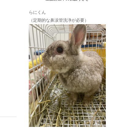
らにくん
（定期的な鼻涙管洗浄が必要）