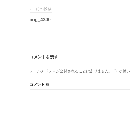
投
前の投稿
←
稿
img_4300
ナ
ビ
コメントを残す
ゲ
メールアドレスが公開されることはありません。
※
が付い
ー
コメント
※
シ
ョ
ン