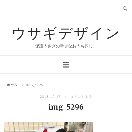
コ
ン
テ
ウサギデザイン
ン
ツ
へ
保護うさぎの幸せなおうち探し。
ス
キ
ッ
プ
ホーム
»
IMG_5296
2018-12-17
コメントする
img_5296