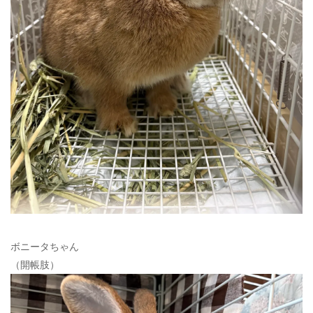
ボニータちゃん
（開帳肢）