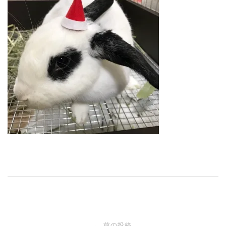
投
前の投稿
←