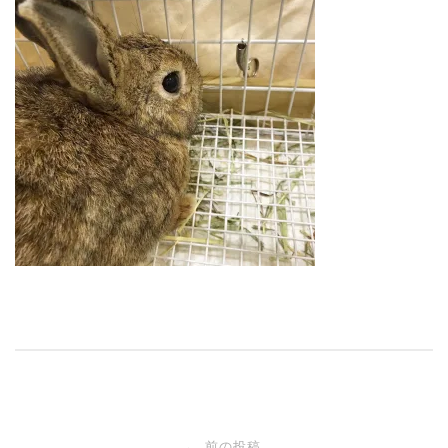
投
前の投稿
←