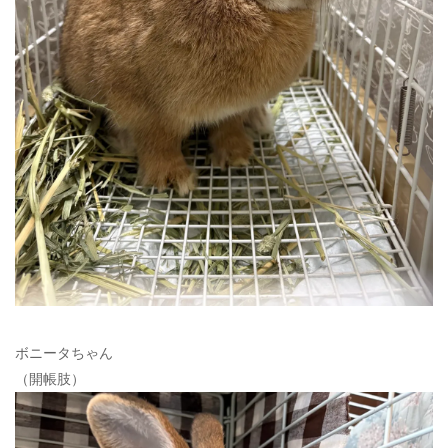
ボニータちゃん
（開帳肢）