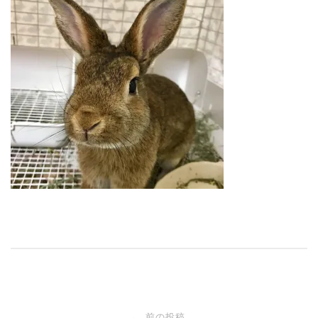
投
前の投稿
←