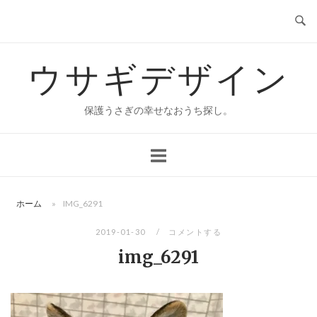
コ
ン
テ
ウサギデザイン
ン
ツ
へ
保護うさぎの幸せなおうち探し。
ス
キ
ッ
プ
ホーム
»
IMG_6291
2019-01-30
コメントする
img_6291