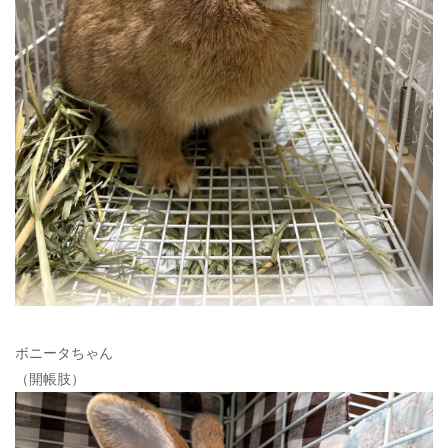
ボニータちゃん
（開帳肢）