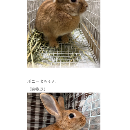
ボニータちゃん
（開帳肢）