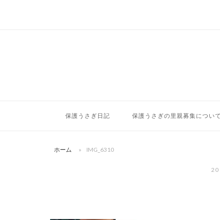
コ
ン
テ
ン
ツ
へ
ス
キ
ッ
保護うさぎ日記
保護うさぎの里親募集につい
プ
ホーム
»
IMG_6310
20