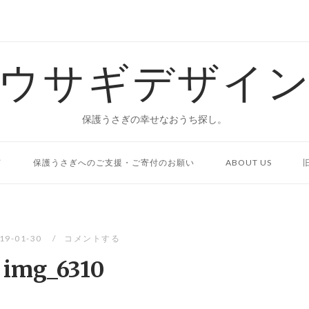
ウサギデザイ
保護うさぎの幸せなおうち探し。
て
保護うさぎへのご支援・ご寄付のお願い
ABOUT US
19-01-30
コメントする
img_6310