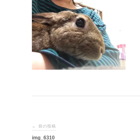
投
前の投稿
←
img_6310