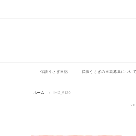
コ
ン
テ
ン
ツ
へ
ス
キ
ッ
保護うさぎ日記
保護うさぎの里親募集につい
プ
ホーム
»
IMG_9120
20