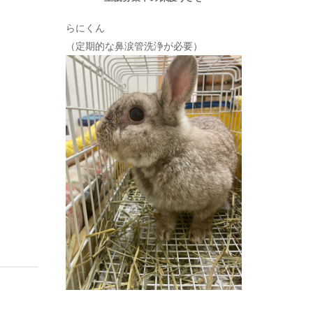
らにくん
（定期的な鼻涙管洗浄が必要）