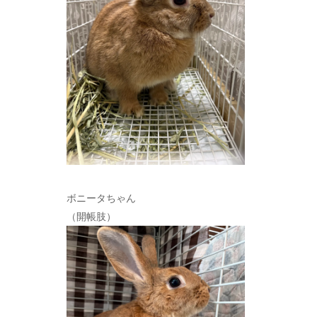
ボニータちゃん
（開帳肢）