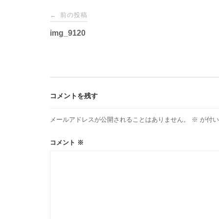
投
前の投稿
←
稿
img_9120
ナ
ビ
コメントを残す
ゲ
メールアドレスが公開されることはありません。
※
が付い
ー
コメント
※
シ
ョ
ン