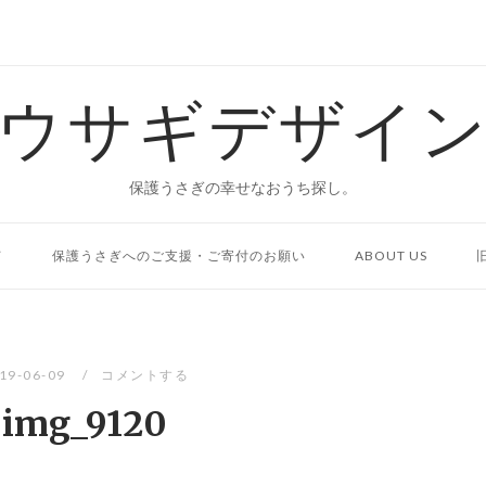
ウサギデザイ
保護うさぎの幸せなおうち探し。
て
保護うさぎへのご支援・ご寄付のお願い
ABOUT US
19-06-09
コメントする
img_9120