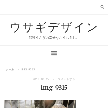
コ
ン
テ
ウサギデザイン
ン
ツ
へ
保護うさぎの幸せなおうち探し。
ス
キ
ッ
プ
ホーム
»
IMG_9315
2019-06-27
コメントする
img_9315