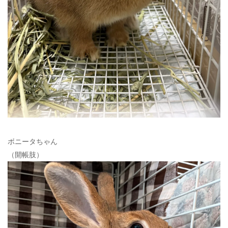
ボニータちゃん
（開帳肢）