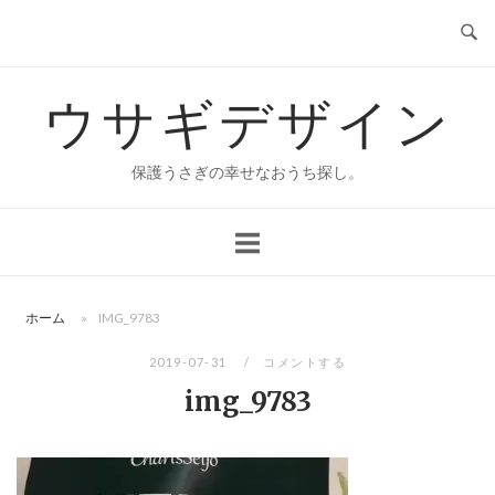
コ
ン
テ
ウサギデザイン
ン
ツ
へ
保護うさぎの幸せなおうち探し。
ス
キ
ッ
プ
ホーム
»
IMG_9783
2019-07-31
コメントする
img_9783