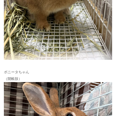
ボニータちゃん
（開帳肢）