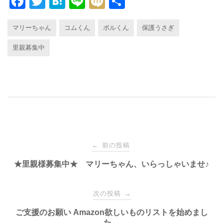
F
T
H
Li
M
共
a
wi
at
n
ixi
有
マリーちゃん
コムくん
ボルくん
保護うさぎ
c
tt
e
e
e
er
n
里親募集中
b
a
o
o
k
投
前の投稿
←
稿
★里親様募集中★ マリーちゃん、いらっしゃいませ♪
ナ
次の投稿
→
ご支援のお願い Amazon欲しいものリストを始めまし
ビ
た。