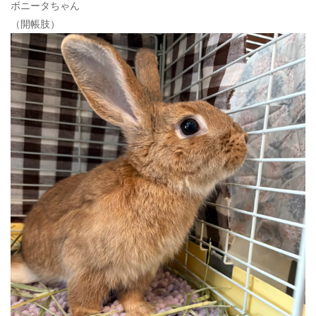
ボニータちゃん
（開帳肢）