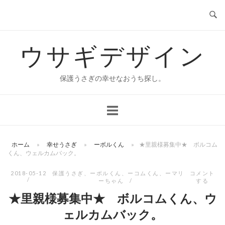
コ
ン
テ
ウサギデザイン
ン
ツ
へ
保護うさぎの幸せなおうち探し。
ス
キ
ッ
プ
ホーム
»
幸せうさぎ
»
ーボルくん
»
★里親様募集中★ ボルコム
くん、ウェルカムバック。
2018-05-12
保護うさぎ
、
ーボルくん
、
ーコムくん
、
ーマリ
コメント
ーちゃん
する
★里親様募集中★ ボルコムくん、ウ
ェルカムバック。