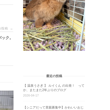
の投稿
→
バック。
最近の投稿
【 温泉うさぎ 】 ルイくん の出発！ って
か、またまた2年ぶりのブログ
2026-04-17
【シニアだって里親募集中】かわいいおじ