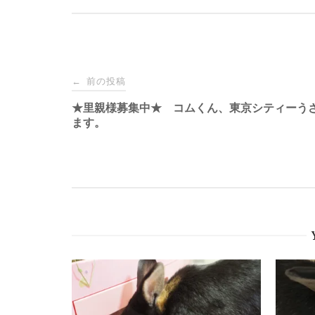
o
o
k
投
前の投稿
←
稿
★里親様募集中★ コムくん、東京シティーう
ます。
ナ
ビ
ゲ
ー
シ