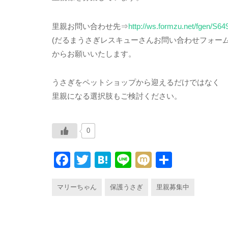
里親お問い合わせ先⇒
http://ws.formzu.net/fgen/S64
(だるまうさぎレスキューさんお問い合わせフォーム
からお願いいたします。
うさぎをペットショップから迎えるだけではなく
里親になる選択肢もご検討ください。
0
F
T
H
Li
M
共
a
wi
at
n
ixi
有
マリーちゃん
保護うさぎ
里親募集中
c
tt
e
e
e
er
n
b
a