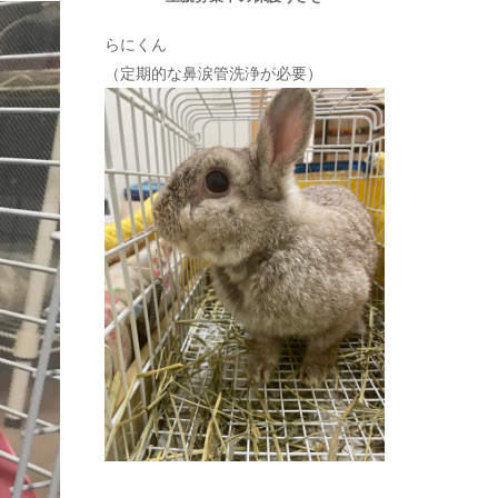
らにくん
（定期的な鼻涙管洗浄が必要）