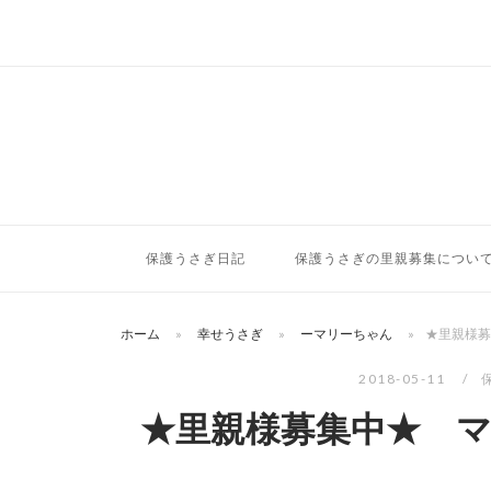
コ
ン
テ
ン
ツ
へ
ス
キ
ッ
保護うさぎ日記
保護うさぎの里親募集につい
プ
ホーム
»
幸せうさぎ
»
ーマリーちゃん
»
★里親様募
2018-05-11
★里親様募集中★ マ