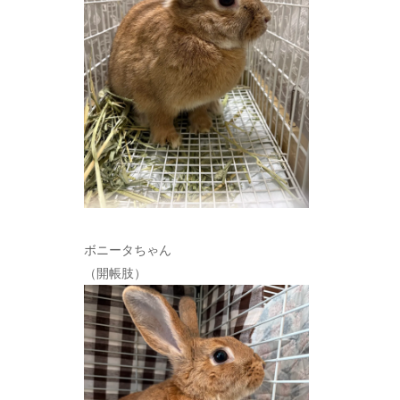
ボニータちゃん
（開帳肢）