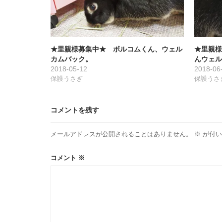
ョ
ン
★里親様募集中★ ボルコムくん、ウェル
★里親様
カムバック。
んウェル
2018-05-12
2018-06
保護うさぎ
保護うさ
コメントを残す
メールアドレスが公開されることはありません。
※
が付い
コメント
※