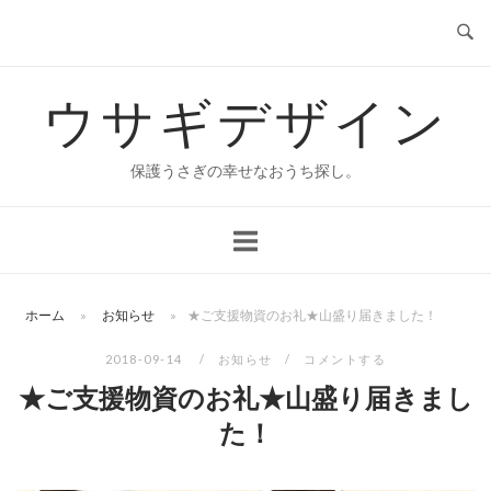
コ
ン
テ
ウサギデザイン
ン
ツ
へ
保護うさぎの幸せなおうち探し。
ス
キ
ッ
プ
ホーム
»
お知らせ
»
★ご支援物資のお礼★山盛り届きました！
2018-09-14
お知らせ
コメントする
★ご支援物資のお礼★山盛り届きまし
た！