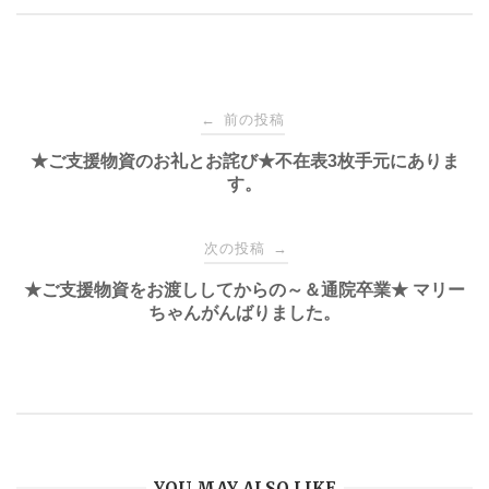
o
o
k
投
前の投稿
←
稿
★ご支援物資のお礼とお詫び★不在表3枚手元にありま
す。
ナ
次の投稿
→
ビ
★ご支援物資をお渡ししてからの～＆通院卒業★ マリー
ちゃんがんばりました。
ゲ
ー
シ
YOU MAY ALSO LIKE