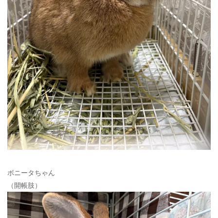
ボニータちゃん
（開帳肢）