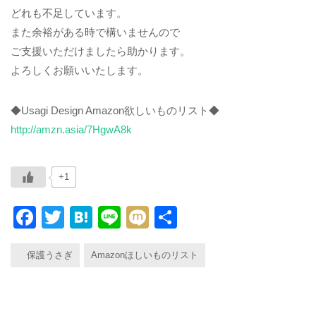
どれも不足しています。
また余裕がある時で構いませんので
ご支援いただけましたら助かります。
よろしくお願いいたします。
◆Usagi Design Amazon欲しいものリスト◆
http://amzn.asia/7HgwA8k
+1
F
T
H
Li
M
共
a
wi
at
n
ixi
有
保護うさぎ
Amazonほしいものリスト
c
tt
e
e
e
er
n
b
a