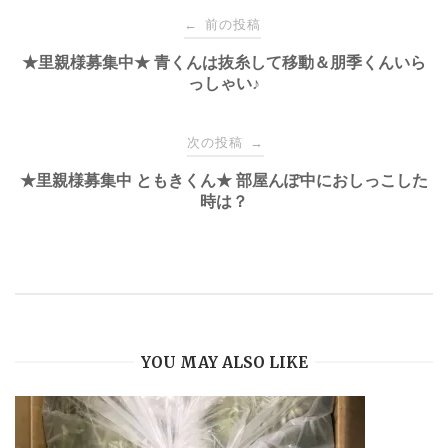
投
前の投稿
←
稿
★里親様募集中★ 青くんは抜糸して移動＆朋季くんいら
っしゃい♪
ナ
次の投稿
→
ビ
★里親様募集中 ともきくん★ 部屋んぽ中におしっこした
時は？
ゲ
ー
シ
YOU MAY ALSO LIKE
ョ
ン