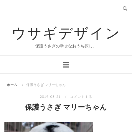
コ
ン
テ
ウサギデザイン
ン
ツ
へ
保護うさぎの幸せなおうち探し。
ス
キ
ッ
プ
ホーム
»
保護うさぎ マリーちゃん
2019-03-21
コメントする
保護うさぎ マリーちゃん