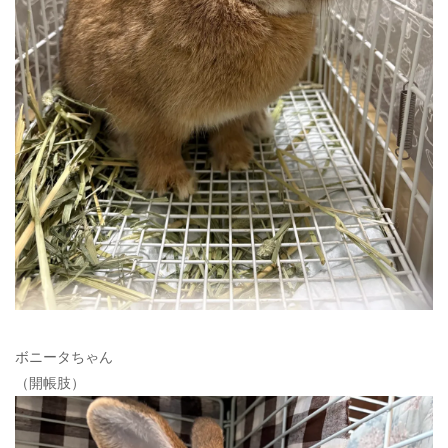
ボニータちゃん
（開帳肢）