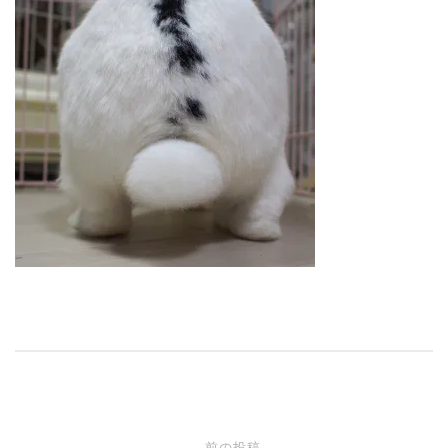
投
前の投稿
←