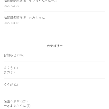
滋賀県多頭崩壊 イリちゃんベビーズ
2022-03-29
滋賀県多頭崩壊 れみちゃん
2022-03-18
カテゴリー
お知らせ
(187)
まくう
(1)
まの
(1)
くうが
(1)
保護うさぎ
(224)
ーきよまさくん
(1)