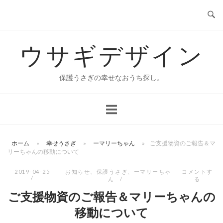
コ
ン
テ
ウサギデザイン
ン
ツ
へ
保護うさぎの幸せなおうち探し。
ス
キ
ッ
プ
ホーム
»
幸せうさぎ
»
ーマリーちゃん
»
ご支援物資のご報告＆マ
リーちゃんの移動について
2019-04-25
お知らせ
、
保護うさぎ
、
ーマリーちゃ
コメントす
ん
る
ご支援物資のご報告＆マリーちゃんの
移動について