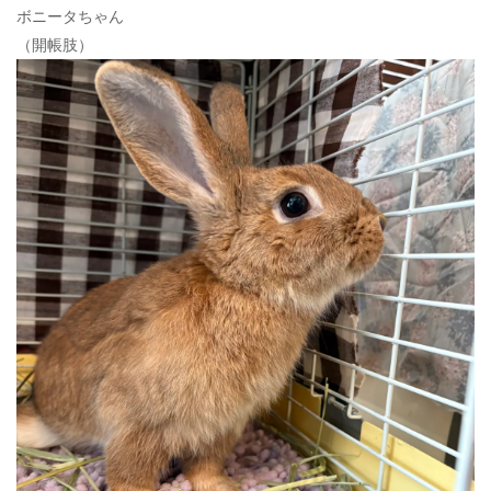
ボニータちゃん
（開帳肢）