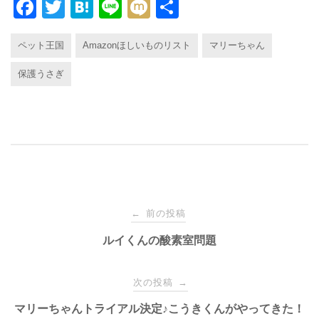
F
T
H
Li
M
共
a
wi
at
n
ixi
有
ペット王国
Amazonほしいものリスト
マリーちゃん
c
tt
e
e
e
er
n
保護うさぎ
b
a
o
o
k
投
前の投稿
←
稿
ルイくんの酸素室問題
ナ
次の投稿
→
マリーちゃんトライアル決定♪こうきくんがやってきた！