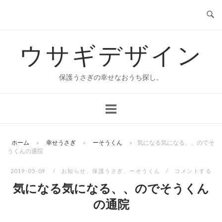
コ
ン
テ
ウサギデザイン
ン
ツ
へ
保護うさぎの幸せなおうち探し。
ス
キ
ッ
プ
ホーム
»
幸せうさぎ
»
ーそうくん
»
気になる気になる、、のでそ
うくんの通院
2019-05-09
お知らせ
、
保護うさぎ
、
ーそうくん
コメントする
気になる気になる、、のでそうくん
の通院