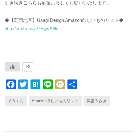
引き続きこちらも応援よろしくお願いいたします。
◆【関西地区】Usagi Design Amazon欲しいものリスト◆
http://amzn.asia/7HgwA8k
+3
F
T
H
Li
M
共
a
wi
at
n
ixi
有
そうくん
Amazonほしいものリスト
保護うさぎ
c
tt
e
e
e
er
n
b
a
o