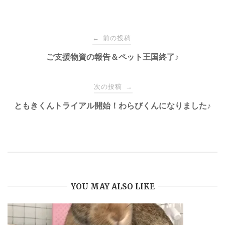
o
k
投
前の投稿
←
稿
ご支援物資の報告＆ペット王国終了♪
ナ
次の投稿
→
ともきくんトライアル開始！わらびくんになりました♪
ビ
ゲ
ー
YOU MAY ALSO LIKE
シ
ョ