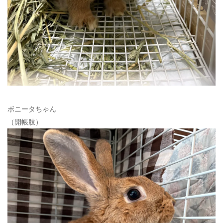
ボニータちゃん
（開帳肢）