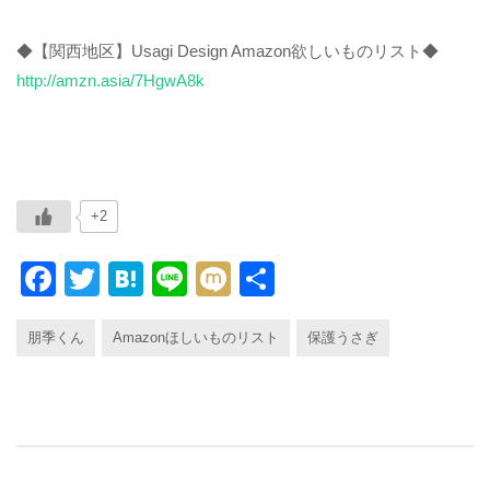
◆【関西地区】Usagi Design Amazon欲しいものリスト◆
http://amzn.asia/7HgwA8k
+2
F
T
H
Li
M
共
a
wi
at
n
ixi
有
朋季くん
Amazonほしいものリスト
保護うさぎ
c
tt
e
e
e
er
n
b
a
o
o