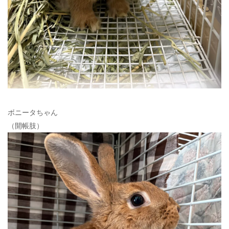
ボニータちゃん
（開帳肢）