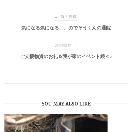
k
投
前の投稿
←
稿
気になる気になる、、のでそうくんの通院
ナ
次の投稿
→
ご支援物資のお礼＆我が家のイベント続々♪
ビ
ゲ
ー
YOU MAY ALSO LIKE
シ
ョ