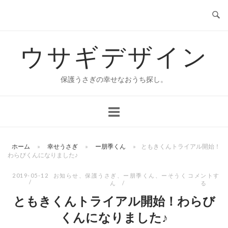
コ
ン
テ
ウサギデザイン
ン
ツ
へ
保護うさぎの幸せなおうち探し。
ス
キ
ッ
プ
ホーム
»
幸せうさぎ
»
ー朋季くん
»
ともきくんトライアル開始！
わらびくんになりました♪
2019-05-12
お知らせ
、
保護うさぎ
、
ー朋季くん
、
ーそうく
コメントす
ん
る
ともきくんトライアル開始！わらび
くんになりました♪