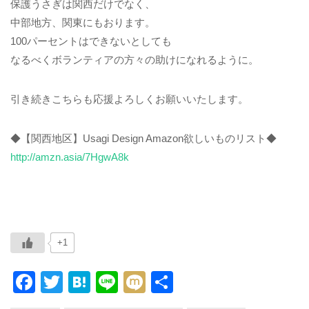
保護うさぎは関西だけでなく、
中部地方、関東にもおります。
100パーセントはできないとしても
なるべくボランティアの方々の助けになれるように。
引き続きこちらも応援よろしくお願いいたします。
◆【関西地区】Usagi Design Amazon欲しいものリスト◆
http://amzn.asia/7HgwA8k
+1
F
T
H
Li
M
共
a
wi
at
n
ixi
有