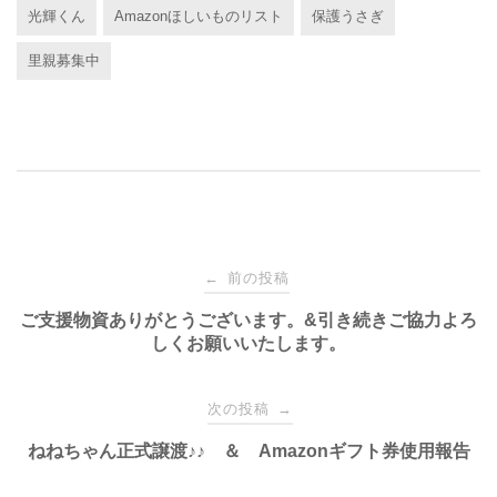
光輝くん
Amazonほしいものリスト
保護うさぎ
c
tt
e
e
e
er
n
里親募集中
b
a
o
o
k
投
前の投稿
←
稿
ご支援物資ありがとうございます。&引き続きご協力よろ
しくお願いいたします。
ナ
次の投稿
→
ビ
ねねちゃん正式譲渡♪♪ ＆ Amazonギフト券使用報告