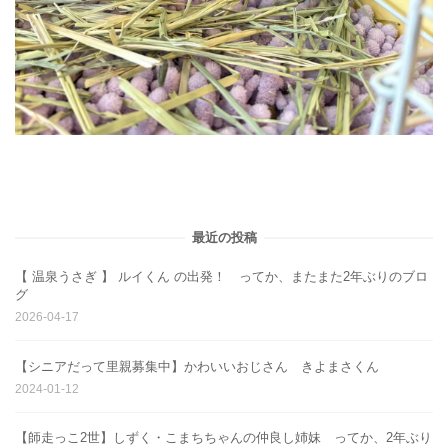
最近の投稿
【 温泉うさぎ 】 ルイくん の出発！ ってか、またまた2年ぶりのブロ
グ
2026-04-17
【シニアだって里親募集中】かわいいおじさん きよまさくん
2024-01-12
【師走っこ2世】しずく・こまちちゃんの仲良し姉妹 ってか、2年ぶり