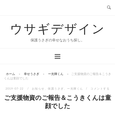
コ
ン
テ
ウサギデザイン
ン
ツ
へ
保護うさぎの幸せなおうち探し。
ス
キ
ッ
プ
ホーム
»
幸せうさぎ
»
ー光輝くん
»
ご支援物資のご報告＆こうき
くんは童顔でした
2019-07-22
お知らせ
、
保護うさぎ
、
ー光輝くん
コメントする
ご支援物資のご報告＆こうきくんは童
顔でした